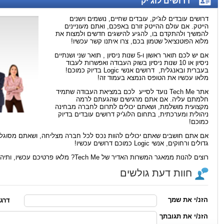
דרושים לוג'יק
דרושים עובדים לוג'יק, עובדים שחיים, נושמים וישנים
הייטק. אם עולם ההייטק זורם באפכם, ואתם מעוניינים
להמשיך ולהתקדם בו, להגיע להישגים חדשים ולמצות את
מלוא הפוטנציאל שטמון בכם, צרו איתנו קשר עכשיו!
אם יש לכם תואר ראשון ו-5 שנות ניסיון , תואר שני ושנתיים
ניסיון או 10 שנות ניסיון בשוק העבודה ואפשרות לעבוד
בעברית ובאנגלית, דרושים אנשי
Logic
בדיוק כמוכם!
מלאו עכשיו את הטופס הנמצא בעמוד זה!
אתר
Tech Me
נועד לסייע לכם במציאת העבודה שתמיד
חלמתם עליה. אם אתם מרגישים שהגעתם לרמה
מקצועית מושלמת, ושאתם יכולים לתרום לחברה מבחינה
ניהולית ומערכתית, בתחום הלוג'יק דרושים עובדים בדיוק
כמוכם!
אם אתם חושבים שאתם יכולים להוות נכס לכל חברה מצליחה, ושאתם מסוגלים
גדולים ורחוקים, אנשי
Logic
כמוכם דרושים עכשיו!
רוצים להנות ממאגר המשרות האדיר של
Tech Me
? מלאו פרטיכם עכשיו, ותיה
חוות דעת גולשים
הזנ/י את שמך
דרג/י מ
הזנ/י את תגובתך