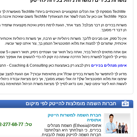
משרות בכירים / משרות ניהול בכירות להייטק
וכסף! TechMe אנו כאן על מנת לשפר את תוצאותיך! TechMe משום שאיכות איננה מילה גסה!
משרות בכירים הן דבר מבלבל. מצד אחד, הגעת לרמת ניסיון ואיכות מקצועית שתמיד
הן דבר די מסובך.
אין כל ספק, אנו מבינים לליבך. משרות ניהוליות יש הרבה, אך משרות ניהוליות איכו
איכותית, שתגרום לך למצות את מלוא הפוטנציאל הטמון בך, צור איתנו קשר עכשיו.
נסייע לך להקבל למשרת ניהול הדרכה שאתה כה זקוק לה כדי להגשים את אופקיך המק
אימון מנהלים בכירים
ניתן לבצע רק באמצעות כאן Coaching & Consulting - החברה המובילה בתחום אימון המנהלים בישראל.
מדוע לך להתפשר על משרות בכירים שכלל אינן מתאימות עבורך? אם הגעת למצב שבו 
שימצו את מלוא הפוטנציאל שלך! זה אולי נשמע מסובך, אך כיום מציאת עבודה ניהולי
לעשות הוא ליצור עימנו קשר, ואנו נדאג לסייך לך מציאת משרת הניהול המתאימה במיו
חברות השמה מומלצות להייטק לפי מיקום
חברת השמה למשרות הייטק
אתוסיה
טל: 072-277-68-77
אתוסיה(Ethosia) השמת מנהלים
בכירים, כי הצלחתך היא הצלחתם!
חברות השמה להייטק נוטות להבטיח.