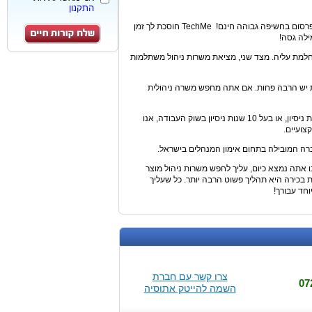
התקנון
TechMe מספקת לך את הכלים המקצועיים האיכותיים ביותר! TechMe מאפשרת לך פרסום בחשיפה גבוהה חינם! TechMe חוסכת לך זמן
 חלמת עליה. מצד שני, מציאת משרות ניהול משתלמות
תיות יש הרבה פחות. אם אתה מחפש משרה ניהולית
אם אתה מתאים לניהול בכיר, ואתה בעל תואר שני ושנתיים ניסיון, תואר ראשון ו-5 שנות ניסיון, או בעל 10 שנות ניסיון בשוק העבודה, אנו
צועיים.
אתה נמצא כיום, עליך לחפש משרות ניהול מוצר
ת בכירה היא תהליך פשוט הרבה יותר. כל שעליך
חד עבורך!
צרו קשר עם חברת
השמה להייטק אתוסיה