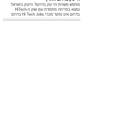
מחפש משרות היי טק בדרום? הייטק בישראל
נמצא בפריחה מתמדת וגם שוק ה-HiTech
בדרום אינו נפקד מכך! Hi Tech Jobs בדרום
יש הרבה, ואנו נסייע לך למצוא אותן!