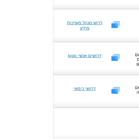
דרוש מנהל מערכות
מידע
אם
דרושים אנשי logic
ם
ן
אם
דרושי כימאי
ה