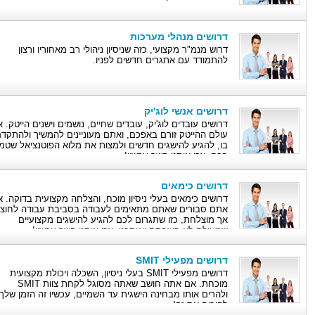
דרושים מנהלי מערכות
דרוש מנמ"ר מקצועי, כזה שניסיון ניהולי רב מאחוריו ורצון
להתמודד עם אתגרים חדשים לפניו.
דרושים אנשי לוג'יק
דרושים עובדים לוג'יק, עובדים שחיים, נושמים וישנים הייטק. 
עולם ההייטק זורם באפכם, ואתם מעוניינים להמשיך ולהתקד
בו, להגיע להישגים חדשים ולמצות את מלוא הפוטנציאל שטמו
בכם, צרו איתנו קשר עכשיו!
דרושים כימאים
דרושים כימאים בעלי ניסיון מוכח, והצלחה מקצועית בדוקה. 
אתם סבורים שאתם מתאימים לעבודה בסביבת עבודה לחוצ
אך מוצלחת, כזו שתגרום לכם להגיע להישגים מקצועיים
שמעולם לא חשבתם שייתכנו, צרו איתנו קשר עכשיו!
דרושים מפעילי SMIT
דרושים מפעילי SMIT בעלי ניסיון, השכלה ויכולת מקצועית
מוכחת. אם אתה חושב שאתה מסוגל לקחת צוות SMIT
ולהרים אותו מבחינה הישגית עד השמיים, עכשיו זה הזמן שלך
להוכיח את זה!